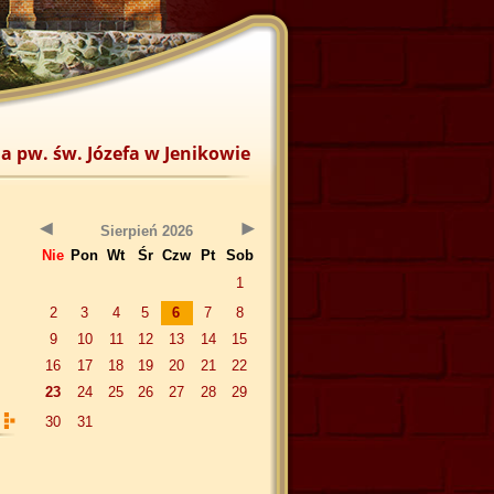
a pw. św. Józefa w Jenikowie
Sierpień 2026
Nie
Pon
Wt
Śr
Czw
Pt
Sob
1
2
3
4
5
6
7
8
9
10
11
12
13
14
15
16
17
18
19
20
21
22
23
24
25
26
27
28
29
30
31