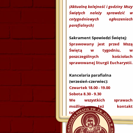
(Aktualną kolejność i godziny Mszy
Świętych należy sprawdzić w
cotygodniowych ogłoszeniach
parafialnych)
Sakrament Spowiedzi Świętej:
Sprawowany jest przed Mszą
Świętą w tygodniu, w
poszczególnych kościołach
sprawowanej liturgii Eucharystii.
Kancelaria parafialna
(wrzesień-czerwiec):
Czwartek 18.00 - 19.00
Sobota 8.30 - 9.30
We wszystkich sprawach
możliwy też kontakt
telefoniczny.
Rzymsko