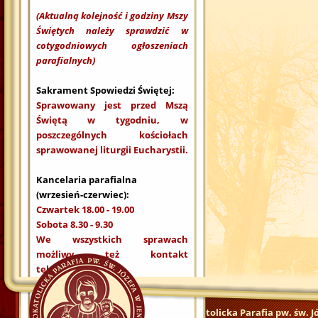
(Aktualną kolejność i godziny Mszy
Świętych należy sprawdzić w
cotygodniowych ogłoszeniach
parafialnych)
Sakrament Spowiedzi Świętej:
Sprawowany jest przed Mszą
Świętą w tygodniu, w
poszczególnych kościołach
sprawowanej liturgii Eucharystii.
Kancelaria parafialna
(wrzesień-czerwiec):
Czwartek 18.00 - 19.00
Sobota 8.30 - 9.30
We wszystkich sprawach
możliwy też kontakt
telefoniczny.
Rzymskokatolicka Parafia pw. św. J