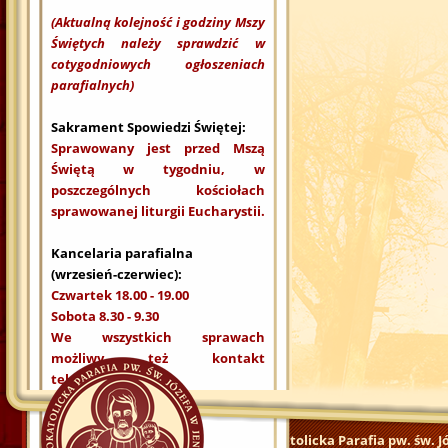
(Aktualną kolejność i godziny Mszy
Świętych należy sprawdzić w
cotygodniowych ogłoszeniach
parafialnych)
Sakrament Spowiedzi Świętej:
Sprawowany jest przed Mszą
Świętą w tygodniu, w
poszczególnych kościołach
sprawowanej liturgii Eucharystii.
Kancelaria parafialna
(wrzesień-czerwiec):
Czwartek 18.00 - 19.00
Sobota 8.30 - 9.30
We wszystkich sprawach
możliwy też kontakt
telefoniczny.
Rzymskokatolicka Parafia pw. św. J